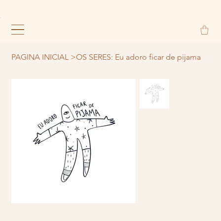
PAGINA INICIAL
>
OS SERES: Eu adoro ficar de pijama