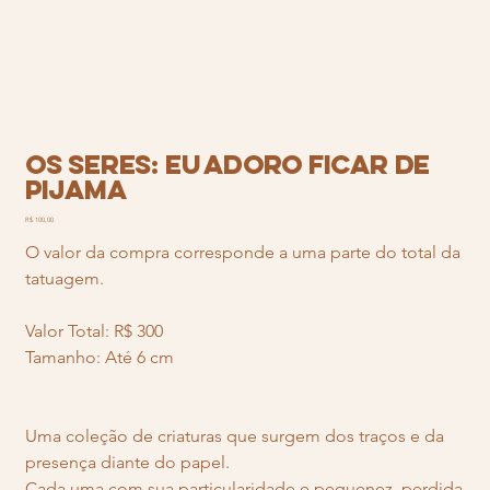
OS SERES: Eu adoro ficar de
pijama
Preço
R$ 100,00
O valor da compra corresponde a uma parte do total da
tatuagem.
Valor Total: R$ 300
Tamanho: Até 6 cm
Uma coleção de criaturas que surgem dos traços e da
presença diante do papel.
Cada uma com sua particularidade e pequenez, perdida