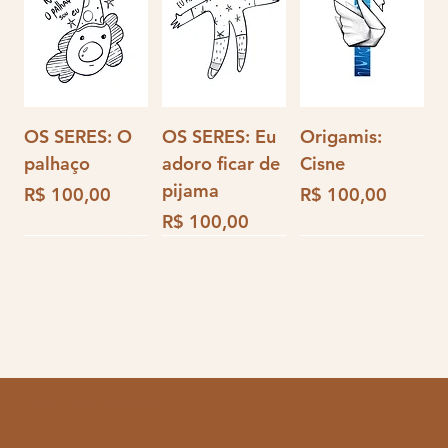
OS SERES: O
OS SERES: Eu
Origamis:
palhaço
adoro ficar de
Cisne
pijama
Preço
Preço
R$ 100,00
R$ 100,00
Preço
R$ 100,00
Política de Troca, Devolução, Cancelamento e Reembolso
Universo em
Orquídea em
Água viva –
Halloween:
Origamis:
Universo em
Carta de
Espelho – O
Origamis:
Universo em
Baleia – A
Universo em
Origamis:
Contato