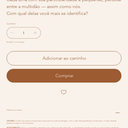
entre a multidão — assim como nós.
Com qual delas você mais se identifica?
Quantidade
Somente 1 em estoque
Adicionar ao carrinho
Comprar
Políticas de compra
VALORES:
O valor da compra corresponde a uma parte do total da tatuagem, com o valor final especificado na descrição. O saldo restante
deverá ser pago no dia da sessão.
AGENDAMENTO:
Após o pagamento, entraremos em contato em até 5 dias úteis, o agendamento deverá ocorrer no prazo máximo de 30 dias.